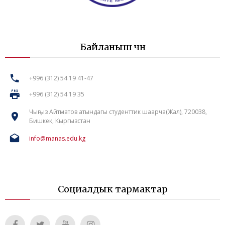
Байланыш үчүн
+996 (312) 54 19 41-47
+996 (312) 54 19 35
Чыңгыз Айтматов атындагы студенттик шаарча(Жал), 720038,
Бишкек, Кыргызстан
info@manas.edu.kg
Социалдык тармактар