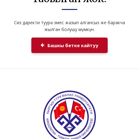
Сиз даректи туура эмес жазып алгансыз же баракча
жылган болушу мүмкүн.
Башкы бетке кайтуу