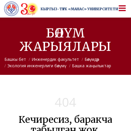
КЫРГЫЗ-ТҮРК
«МАНАС» УНИВЕРСИТЕТИ
КЫРГЫЗ-ТҮРК
«МАНАС» УНИВЕРСИТЕТИ
Университеттен да артык
БӨЛҮМ
ЖАРЫЯЛАРЫ
Башкы бет
Инженердик факультет
Бөлүмдөр
Экология инженерлиги бөлүмү
Башка жаңылыктар
404
Кечиресиз, баракча
табылган жок.