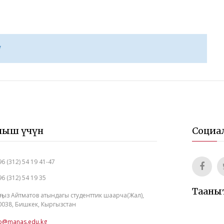
ныш үчүн
Социа
6 (312) 54 19 41-47
6 (312) 54 19 35
Тааны
ңгыз Айтматов атындагы студенттик шаарча(Жал),
0038, Бишкек, Кыргызстан
fo@manas.edu.kg