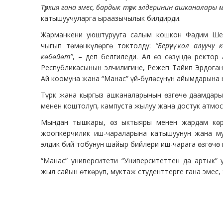
Түркия гана эмес, бардык түрк элдеринин ашканалары 
катышуучуларга ыраазычылык билдирди.
Жарманкени уюштурууга салым кошкон Фадим Шен
чыгып төмөнкүлөргө токтолду:
“Берүүчү кол алуу
көбөйөт”
, – деп белгиледи. Ал өз сөзүндө ректор
Республикасынын элчилигине, Режеп Тайип Эрдоган
Ай коомуна жана “Манас” үй-бүлөсүнүн айымдарына
Түрк жана кыргыз ашканаларынын өзгөчө даамдар
менен коштолуп, кампуста жылуу жана достук атмо
Мындан тышкары, өз ыктыяры менен жардам көрс
жоопкерчилик иш-чараларына катышуунун жана му
элдик бий тобунун шайыр бийлери иш-чарага өзгөчө 
“Манас” университети “Университеттен да артык”
жыл сайын өткөрүп, муктаж студенттерге гана эмес,