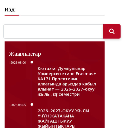
Издөө
Жаңылыктар
2026-08-06
Кютахья Думлупынар
Университетине Erasmus+
KA171 Проектинин
алкагында арыздар кабыл
алынат — 2026-2027-окуу
жылы, күз семестри
2026-08-05
2026–2027-ОКУУ ЖЫЛЫ
ҮЧҮН ЖАТАКАНА
ЖАЙГАШТЫРУУ
ЖЫЙЫНТЫКТАРЫ