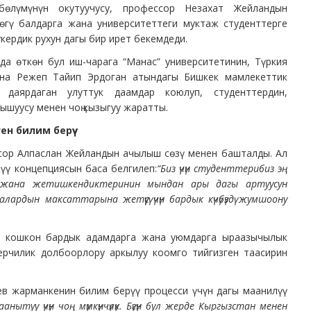
өлүмүнүн окутуучусу, профессор Незахат Жейландын
өгү балдарга жана университеттеги муктаж студенттерге
кердик рухун дагы бир ирет бекемдеди.
да өткөн бул иш-чарага “Манас” университетинин, Түркия
ана Режеп Тайип Эрдоган атындагы Бишкек мамлекеттик
 даярдаган улуттук даамдар коюлуп, студенттердин,
ышуусу менен чоң кызыгуу жаратты.
н билим берүү
ссор Алпаслан Жейландын ачылыш сөзү менен башталды. Ал
үү концепциясын баса белгилеп:
“Биз үчүн студенттерибиз эң
з жана жетишкендиктеринин мындан ары да
гы артуусун
рдын максаттарына жетүүсү үчүн бардык күчүбүздү жумшоону
 кошкон бардык адамдарга жана уюмдарга ыраазычылык
ерчилик долбоорлору аркылуу коомго тийгизген таасирин
аев жарманкенин билим берүү процесси үчүн дагы маанилүү
туу үчүн чоң мүмкүнчүлүк. Бүгүн бул жерде Кыргызстан менен