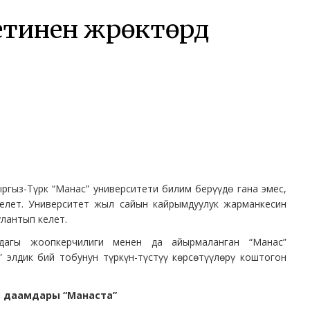
тинен жүрөктөрдү
ргыз-Түрк “Манас” университети билим берүүдө гана эмес,
келет. Университет жыл сайын кайрымдуулук жарманкесин
лантып келет.
дагы жоопкерчилиги менен да айырмаланган “Манас”
 элдик бий тобунун түркүн-түстүү көрсөтүүлөрү коштогон
з даамдары “Манаста”