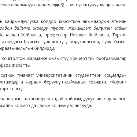
менен таанышууга шарт түзүлдү”
, – деп уюштуруучуларга жана
 кайрымдуулукка колдоо көрсөткөн айымдардын атынан
чу колдон дайыма жогору турат. Жакшылык бөлүшкөн сайын
 Алпаслан Жейланга, профессор Незахат Жейланга, Түркия
 атындагы Кыргыз-Түрк достугу ооруканасына, Түрк Кызыл
 ыраазычылыгын билдирди.
ы коштолгон жарманке кызыктуу концерттик программалар
сфера жаратты.
өткөн “Манас” университетинин студенттери социалдык
ктаждарга жардам берүүнүн сыймыгын сезишти. «Хорон»
көрк кошту.
 ураанынын алкагында мындай кайрымдуулук иш-чараларын
 жалпы коомго да салым кошууну улантууда.