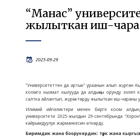
“Манас” университе
жылыткан иш-чара
2025-09-29
“Университеттен да артык” ураанын алып жүргөн Кы
коомго кызмат кылууда да алдыңкы орунду ээлеп 
салтка айлантып, жүрөктөрдү жылыткан иш-чараны у
Илимий ийгиликтери менен бирге коом алдын
университети 2025-жылдын 29-сентябрында “Хорон”
кайрымдуулук жарманкесин өткөрдү.
Биримдик жана боорукердик: түрк жана кыргы