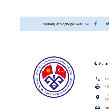
Социалдык медиада бөлүшүү
Байла
+99
+99
Чы
72
in