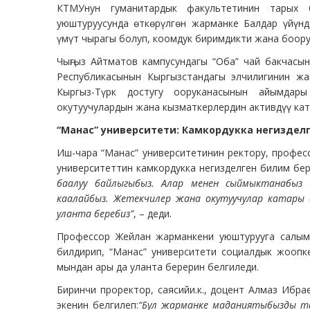
КТМУнун гуманитардык факультетинин тарых б
уюштуруусунда өткөрүлгөн жарманке Балдар үйүнд
үмүт чырагы болуп, коомдук биримдикти жана боору
Чыңгыз Айтматов кампусундагы “Оба” чай бакчасын
Республикасынын Кыргызстандагы элчилигинин ж
Кыргыз-Түрк достугу ооруканасынын айымдары
окутуучулардын жана кызматкерлердин активдүү кат
“Манас” университети: Камкордукка негизделге
Иш-чара “Манас” университетинин ректору, профе
университеттин камкордукка негизделген билим бер
баалуу байлыгыбыз. Алар менен сыймыктанабы
каалайбыз. Жетекчилер жана окутуучулар катары ала
уланта беребиз”
, – деди.
Профессор Жейлан жарманкени уюштурууга салым
билдирип, “Манас” университети социалдык жоопк
мындан ары да уланта берерин белгиледи.
Биринчи проректор, саясийи.к., доцент Алмаз Ибр
экенин белгилеп:
“Бул жарманке маданиятыбызды тааны