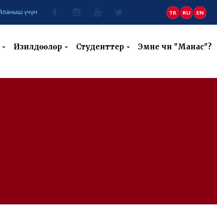
йланыш үчүн
Изилдөөлөр
Студенттер
Эмне үчүн "Манас"?