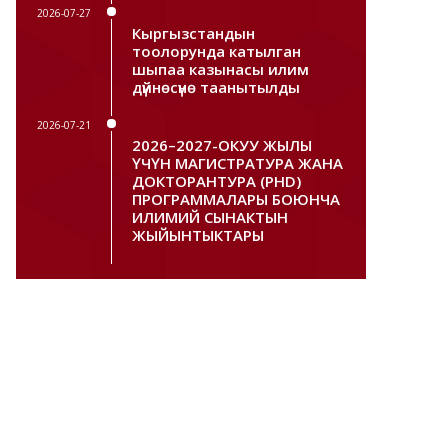
2026-07-27
Кыргызстандын
тоолорунда катылган
шыпаа казынасы илим
дүйнөсүнө таанытылды
2026-07-21
2026–2027-ОКУУ ЖЫЛЫ
ҮЧҮН МАГИСТРАТУРА ЖАНА
ДОКТОРАНТУРА (PHD)
ПРОГРАММАЛАРЫ БОЮНЧА
ИЛИМИЙ СЫНАКТЫН
ЖЫЙЫНТЫКТАРЫ