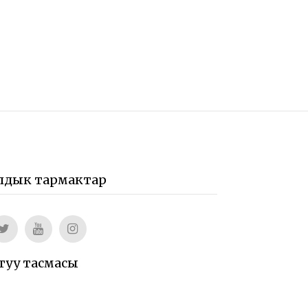
лдык тармактар
туу тасмасы