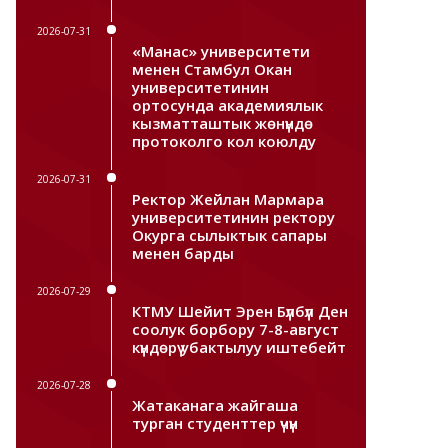
2026-07-31
«Манас» университети
менен Стамбул Окан
университетинин
ортосунда академиялык
кызматташтык жөнүндө
протоколго кол коюлду
2026-07-31
Ректор Жейлан Мармара
университетинин ректору
Окурга сылыктык сапары
менен барды
2026-07-29
КТМУ Шейит Эрен Бүлбүл Ден
соолук борбору 7-8-август
күндөрү убактылуу иштебейт
2026-07-28
Жатаканага жайгаша
турган студенттер үчүн