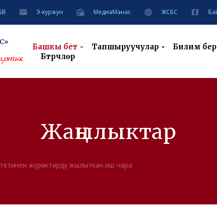
GB
Э-куржун
MeдиаМанас
ЖСБС
Ба
С»
Башкы бет
Тапшыруучулар
Билим берүү
Бүтүрүүчүлөр
артык
Жаңылыктар
итетинен жүрөктөрдү жылыткан иш-чара