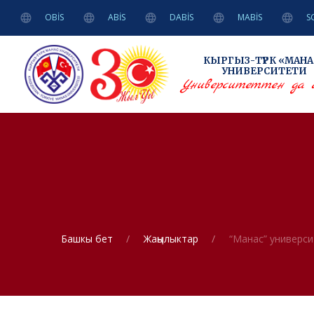
OBİS
ABİS
DABİS
MABİS
S
КЫРГЫЗ-ТҮРК
«МАНА
УНИВЕРСИТЕТИ
Университеттен да 
Башкы бет
Жаңылыктар
“Манас” универс