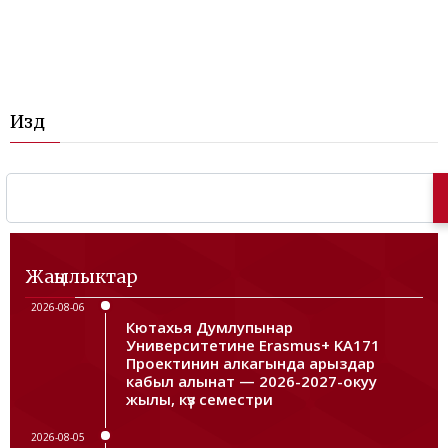
Издөө
Жаңылыктар
2026-08-06
Кютахья Думлупынар
Университетине Erasmus+ KA171
Проектинин алкагында арыздар
кабыл алынат — 2026-2027-окуу
жылы, күз семестри
2026-08-05