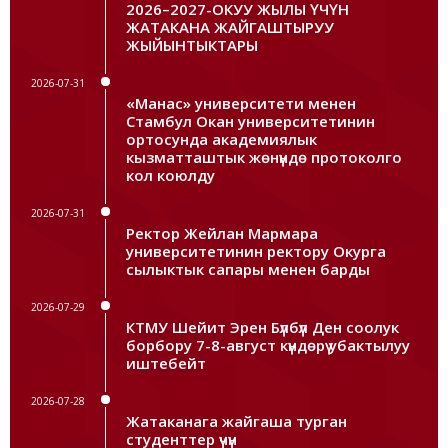
2026–2027-ОКУУ ЖЫЛЫ ҮЧҮН
ЖАТАКАНА ЖАЙГАШТЫРУУ
ЖЫЙЫНТЫКТАРЫ
2026-07-31
«Манас» университети менен
Стамбул Окан университетинин
ортосунда академиялык
кызматташтык жөнүндө протоколго
кол коюлду
2026-07-31
Ректор Жейлан Мармара
университетинин ректору Окурга
сылыктык сапары менен барды
2026-07-29
КТМУ Шейит Эрен Бүлбүл Ден соолук
борбору 7-8-август күндөрү убактылуу
иштебейт
2026-07-28
Жатаканага жайгаша турган
студенттер үчүн