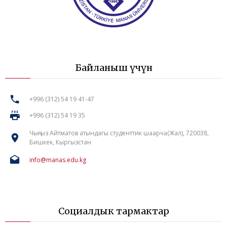
Байланыш үчүн
+996 (312) 54 19 41-47
+996 (312) 54 19 35
Чыңгыз Айтматов атындагы студенттик шаарча(Жал), 720038,
Бишкек, Кыргызстан
info@manas.edu.kg
Социалдык тармактар