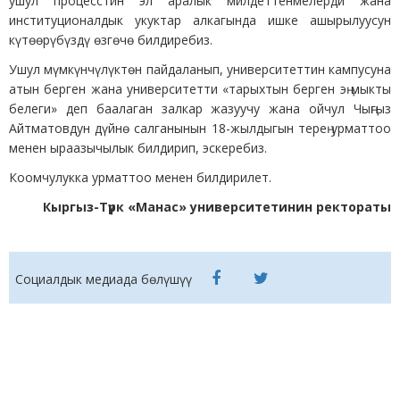
ушул процесстин эл аралык милдеттенмелерди жана
институционалдык укуктар алкагында ишке ашырылуусун
күтөөрүбүздү өзгөчө билдиребиз.
Ушул мүмкүнчүлүктөн пайдаланып, университеттин кампусуна
атын берген жана университетти «тарыхтын берген эң мыкты
белеги» деп баалаган залкар жазуучу жана ойчул Чыңгыз
Айтматовдун дүйнө салганынын 18-жылдыгын терең урматтоо
менен ыраазычылык билдирип, эскеребиз.
Коомчулукка урматтоо менен билдирилет.
Кыргыз-Түрк «Манас» университетинин ректораты
Социалдык медиада бөлүшүү