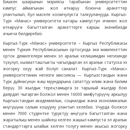
Бишкек шаарынын мэриясы тарабынан университеттин
кампус аймагынан жол өткөрүү боюнча аракеттер
улантылып, бул маселе коомчулукта талкууланууда. Кыргыз-
Түрк «Манас» университети катары кампустун ичинен жол
өткөрүүгө багытталган аракеттерге каршы экенибизди
ачыкча билдиребиз.
Кыргыз-Түрк «Манас» университети – Кыргыз Республикасы
менен Түркия Республикасынын ортосунда эки мамлекеттин
орток демилгелери менен эл аралык келишимдин негизинде
түзүлүп, кызматташтыкты чагылдырган эл аралык статуска ээ
жогорку окуу жай болуп саналат. Кыргыз-Түрк «Манас»
университетинин негизги миссиясы — Кыргызстандын жана
Түрк дүйнөсүнүн жаш муундарына сапаттуу илим жана билим
берүү. 30 жылдык терең тамырга ээ тарыхый жылдар бою
даярдап чыгарган болжол менен 16000 миң бүтүрүүчү аркылуу
Кыргызстандын академиялык, социалдык жана экономикалык
өнүгүшүнө салым кошууну улантып келебиз. Учурда болжол
менен 7000 студентке туруктуу өнүгүүгө багытталган жана
жаратылыш менен шайкеш келген жашыл кампуста эл аралык
стандарттарга ылайык келген толугу менен акысыз жогорку