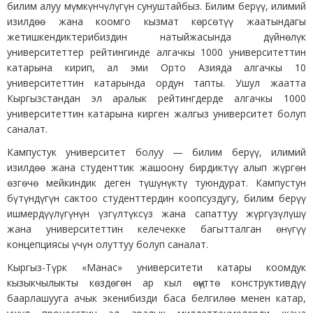
билим алуу мүмкүнчүлүгүн сунуштайбыз. Билим берүү, илимий
изилдөө жана коомго кызмат көрсөтүү жаатындагы
жетишкендиктерибиздин натыйжасында дүйнөлүк
университеттер рейтингинде алгачкы 1000 университеттин
катарына кирип, ал эми Орто Азияда алгачкы 10
университеттин катарында ордун тапты. Ушул жаатта
Кыргызстандан эл аралык рейтингдерде алгачкы 1000
университеттин катарына кирген жалгыз университет болуп
саналат.
Кампустук университет болуу — билим берүү, илимий
изилдөө жана студенттик жашоону бирдиктүү алып жүргөн
өзгөчө мейкиндик деген түшүнүктү туюндурат. Кампустун
бүтүндүгүн сактоо студенттердин коопсуздугу, билим берүү
ишмердүүлүгүнүн үзгүлтүксүз жана сапаттуу жүргүзүлүшү
жана университеттин келечекке багытталган өнүгүү
концепциясы үчүн олуттуу болуп саналат.
Кыргыз-Түрк «Манас» университети катары коомдук
кызыкчылыкты көздөгөн ар кыл өңүттө конструктивдүү
баарлашууга ачык экенибизди баса белгилөө менен катар,