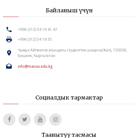
Байланыш үчүн
+996 (312) 54 19 41-47
+996 (312) 54 19 35
Чыңгыз Айтматов атындагы студенттик шаарча(Жал), 720038,
Бишкек, Кыргызстан
info@manas.edu.kg
Социалдык тармактар
Таанытуу тасмасы