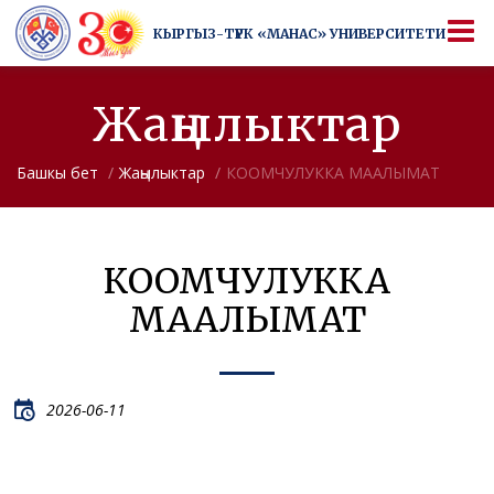
КЫРГЫЗ-ТҮРК
«МАНАС» УНИВЕРСИТЕТИ
КЫРГЫЗ-ТҮРК
«МАНАС» УНИВЕРСИТЕТИ
Университеттен да артык
Жаңылыктар
Башкы бет
Жаңылыктар
КООМЧУЛУККА МААЛЫМАТ
КООМЧУЛУККА
МААЛЫМАТ
2026-06-11