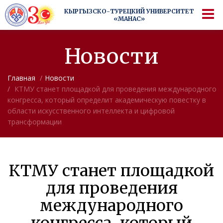
КЫРГЫЗСКО-ТУРЕЦКИЙ
УНИВЕРСИТЕТ «МАНАС»
КЫРГЫЗСКО-ТУРЕЦКИЙ
УНИВЕРСИТЕТ
Больше, чем просто университет
«МАНАС»
Новости
Главная
Новости
КТМУ станет площадкой для проведения международного
конгресса, который определит академическую повестку в
области искусственного интеллекта и цифровой
трансформации
КТМУ станет площадкой
для проведения
международного