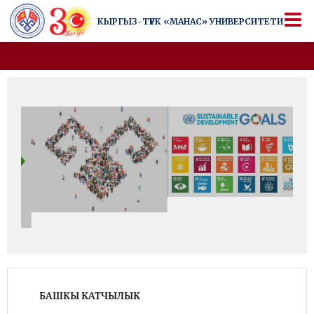
КЫРГЫЗ-ТҮРК
«МАНАС» УНИВЕРСИТЕТИ
КЫРГЫЗ-ТҮРК
«МАНАС» УНИВЕРСИТЕТИ
Университеттен да артык
БАШКЫ КАТЧЫЛЫК