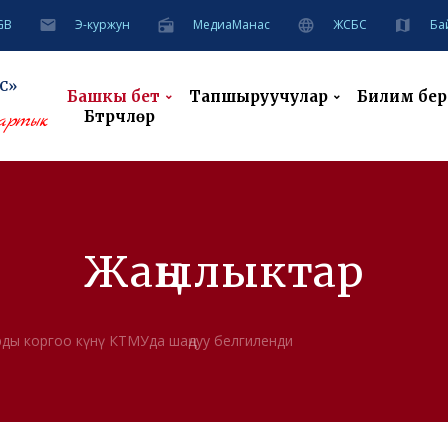
GB
Э-куржун
MeдиаМанас
ЖСБС
Ба
С»
Башкы бет
Тапшыруучулар
Билим берүү
Бүтүрүүчүлөр
артык
Жаңылыктар
ды коргоо күнү КТМУда шаңдуу белгиленди