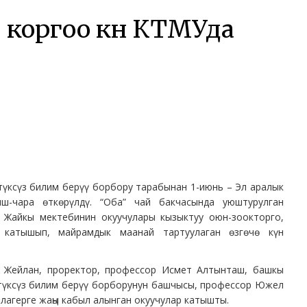
коргоо күнү КТМУда
түксүз билим берүү борбору тарабынан 1-июнь – Эл аралык
ш-чара өткөрүлдү. “Оба” чай бакчасында уюштурулган
н Жайкы мектебинин окуучулары кызыктуу оюн-зоокторго,
 катышып, майрамдык маанай тартуулаган өзгөчө күн
 Жейлан, проректор, профессор Исмет Алтынташ, башкы
лтүксүз билим берүү борборунун башчысы, профессор Южел
лагерге жаңы кабыл алынган окуучулар катышты.