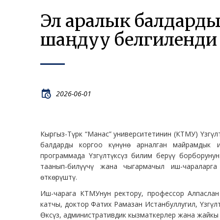
Эл аралык балдарды 
шаңдуу белгиленди
2026-06-01
Кыргыз-Түрк “Манас” университетинин (КТМУ) Үзгүл
балдарды коргоо күнүнө арналган майрамдык и
программада Үзгүлтүксүз билим берүү борборуну
таанып-билүүчү жана чыгармачыл иш-чараларга
өткөрүштү.
Иш-чарага КТМУнун ректору, профессор Алпаслан
катчы, доктор Фатих Рамазан Истанбуллугил, Үзгү
Өксүз, административдик кызматкерлер жана жайкы 