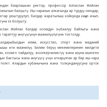
ндан баарлашкан ректор, профессор Алпаслан Жейлан
банычын бөлүштү. Иш-чаранын алкагында ар түрдүү оюндар,
ктөр уюштурулуп, балдар жаратылыш койнунда көңүл ачып,
гүнө ээ болушту.
аслан Жейлан балдар коомдун эң баалуу байлыгы жана
р тараптуу өнүгүүсүнүн маанилүүлүгүнө токтолду.
алдарыбыздын илим, искусство, спорт жана маданий
ышы өтө маанилүү. Билим берүү мекемелеринин милдети
н, коомго пайдалуу, жоопкерчиликтүү жана өзүнө ишенген
ын бактысы жана өнүгүүсү үчүн өткөрүлгөн ар бир иш-чара
птелет. Алардын кубанычына жана толкундануусуна орток