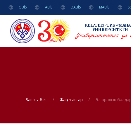
OBİS
ABİS
DABİS
MABİS
S
КЫРГЫЗ-ТҮРК
«МАНА
УНИВЕРСИТЕТИ
Университеттен да 
Башкы бет
Жаңылыктар
Эл аралык балдар