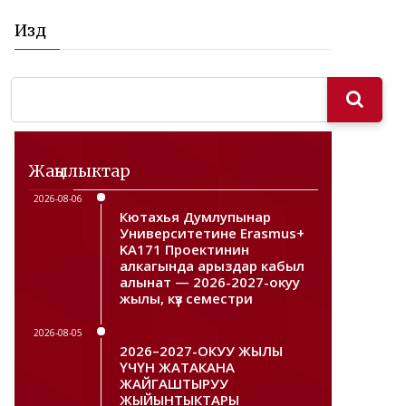
Издөө
Жаңылыктар
2026-08-06
Кютахья Думлупынар
Университетине Erasmus+
KA171 Проектинин
алкагында арыздар кабыл
алынат — 2026-2027-окуу
жылы, күз семестри
2026-08-05
2026–2027-ОКУУ ЖЫЛЫ
ҮЧҮН ЖАТАКАНА
ЖАЙГАШТЫРУУ
ЖЫЙЫНТЫКТАРЫ