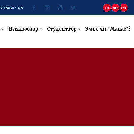
йланыш үчүн
Изилдөөлөр
Студенттер
Эмне үчүн "Манас"?