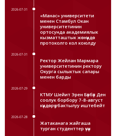
2026-07-31
«Манас» университети
менен Стамбул Окан
университетинин
ортосунда академиялык
кызматташтык жөнүндө
протоколго кол коюлду
2026-07-31
Ректор Жейлан Мармара
университетинин ректору
Окурга сылыктык сапары
менен барды
2026-07-29
КТМУ Шейит Эрен Бүлбүл Ден
соолук борбору 7-8-август
күндөрү убактылуу иштебейт
2026-07-28
Жатаканага жайгаша
турган студенттер үчүн