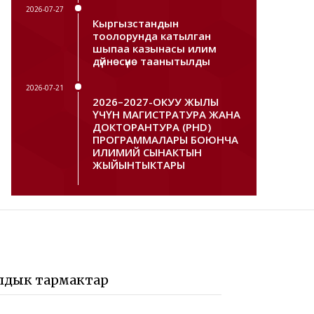
2026-07-27
Кыргызстандын
тоолорунда катылган
шыпаа казынасы илим
дүйнөсүнө таанытылды
2026-07-21
2026–2027-ОКУУ ЖЫЛЫ
ҮЧҮН МАГИСТРАТУРА ЖАНА
ДОКТОРАНТУРА (PHD)
ПРОГРАММАЛАРЫ БОЮНЧА
ИЛИМИЙ СЫНАКТЫН
ЖЫЙЫНТЫКТАРЫ
лдык тармактар