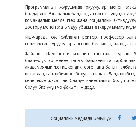
Программанын жүрүшүндө окуучулар менен жакы
балдардын Эл аралык балдарды коргоо күнүндөгү ку
командалык мелдештер жана социалдык активдүүлү
достору менен жагымдуу убакыт өткөрүү мүмкүнчүлү
Иш-чарада сөз сүйлөгөн ректор, профессор Алп
келечектин куруучулары экенин белгилеп, алардын а
Жейлан: «Келечекти ишенип тапшыра турган б
баалуулуктар менен тыгыз байланышта тарбиялан
академиялык жетишкендиктерге гана багытталбаста
инсандарды тарбиялоо болуп саналат. Балдарыбызд
келечекке жасалган баалуу инвестиция болуп эсе
болуу биз үчүн чоң бакыт», – деди.
Социалдык медиада бөлүшүү