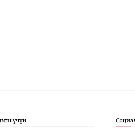
ныш үчүн
Социа