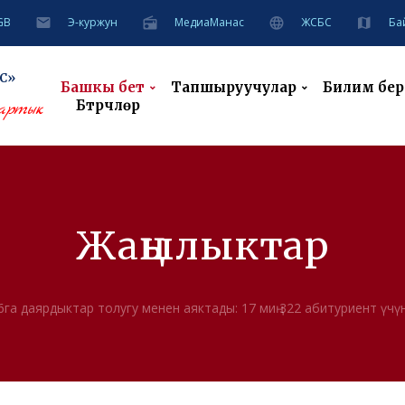
GB
Э-куржун
MeдиаМанас
ЖСБС
Ба
С»
Башкы бет
Тапшыруучулар
Билим берүү
Бүтүрүүчүлөр
артык
Жаңылыктар
а даярдыктар толугу менен аяктады: 17 миң 322 абитуриент үч