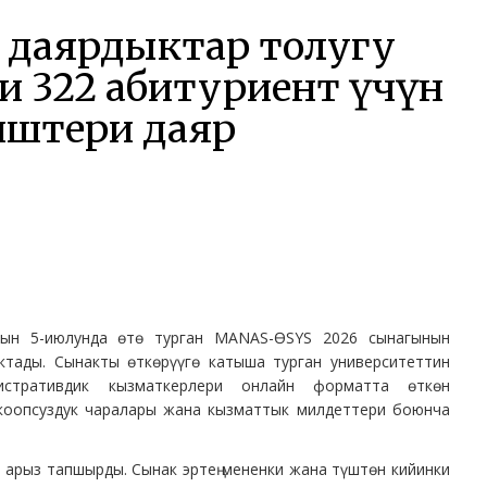
 даярдыктар толугу
иң 322 абитуриент үчүн
иштери даяр
дын 5-июлунда өтө турган MANAS-ӨSYS 2026 сынагынын
ктады. Сынакты өткөрүүгө катыша турган университеттин
нистративдик кызматкерлери онлайн форматта өткөн
коопсуздук чаралары жана кызматтык милдеттери боюнча
 арыз тапшырды. Сынак эртең мененки жана түштөн кийинки