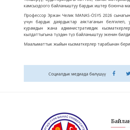
камсыздоого байланыштуу бардык иштер боюнча ма
Профессор Эржан Челик MANAS-ÖSYS 2026 сынагын к
үчүн бардык даярдыктар аяктаганын белгилеп, у
курамдын жана административдик кызматкерле
кылдаттыгына түздөн-түз байланыштуу экенин билди
Маалыматтык жыйын кызматкерлер тарабынан берил
Социалдык медиада бөлүшүү
Байла