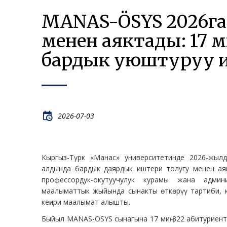
MANAS-ÖSYS 2026га
менен аяктады: 17 м
бардык уюштуруу 
2026-07-03
Кыргыз-Түрк «Манас» университетинде 2026-жыл
алдында бардык даярдык иштери толугу менен ая
профессордук-окутуучулук курамы жана адми
маалыматтык жыйында сынакты өткөрүү тартиби, 
кеңири маалымат алышты.
Быйыл MANAS-ÖSYS сынагына 17 миң 322 абитуриент