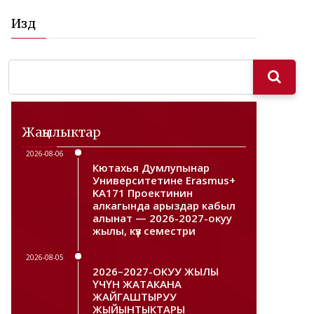
Издөө
Жаңылыктар
2026-08-06
Кютахья Думлупынар
Университетине Erasmus+
KA171 Проектинин
алкагында арыздар кабыл
алынат — 2026-2027-окуу
жылы, күз семестри
2026-08-05
2026–2027-ОКУУ ЖЫЛЫ
ҮЧҮН ЖАТАКАНА
ЖАЙГАШТЫРУУ
ЖЫЙЫНТЫКТАРЫ