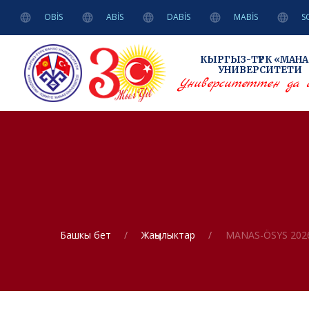
OBİS
ABİS
DABİS
MABİS
S
КЫРГЫЗ-ТҮРК
«МАНА
УНИВЕРСИТЕТИ
Университеттен да 
Башкы бет
Жаңылыктар
MANAS-ÖSYS 2026г