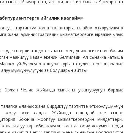
зги сынак 16 имаратта, ал эми чет тил сынагы 9 имаратта
 абитуриенттерге ийгилик каалайм»
опсуз, тартиптүү жана талаптарга ылайык өткөрүлүшүнө
амга жана административдик кызматкерлерге ыраазычылык
студенттерди тандоо сынагы эмес, университеттин билим
ган маанилүү кадам экенин белгиледи. Ал сынакка катыша
«Манас» үй-бүлөсүнө кошула турган студенттер эл аралык
 алуу мүмкүнчүлүгүнө ээ болушарын айтты.
ор Эржан Челик жыйында сынакты уюштуруунун бардык
талапка ылайык жана бирдиктүү тартипте өткөрүлүшү үчүн
бир жолу эске салды. Жыйында ошондой эле сынак
дитория боюнча жооптуу кызматкерлердин милдеттери,
 жана чыгуу тартиби, өздүгүн тастыктоочу документтерди
дарын өткөрүп берүү тартиби жана сынактын коопсуздугун