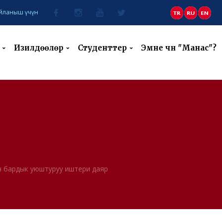
йланыш үчүн
Изилдөөлөр
Студенттер
Эмне үчүн "Манас"?
үн бардык уюштуруу иштери даяр