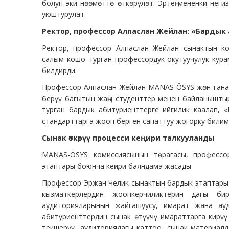
болуп эки нөөмөттө өткөрүлөт. Эртең мененки неги
уюштурулат.
Ректор, профессор Алпаслан Жейлан: «Бардык
Ректор, профессор Алпаслан Жейлан сынактын ко
салым кошо турган профессордук-окутуучулук кур
билдирди.
Профессор Алпаслан Жейлан MANAS-ÖSYS жөн гана 
берүү багытын жаңы студенттер менен байланыштыр
турган бардык абитуриенттерге ийгилик каалап, 
стандарттарга жооп берген сапаттуу жогорку билим
Сынак өткөрүү процесси кеңири талкууланды
MANAS-ÖSYS комиссиясынын төрагасы, професс
этаптары боюнча кеңири баяндама жасады.
Профессор Эржан Челик сынактын бардык этаптары 
кызматкерлердин жоопкерчиликтерин дагы 
аудиторияларынын жайгашуусу, имарат жана ау
абитуриенттердин сынак өтүүчү имараттарга кирүү
текшерүү, аудиториядагы каттоо, сынак материал