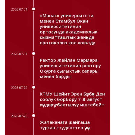
2026-07-31
«Манас» университети
менен Стамбул Окан
университетинин
ортосунда академиялык
кызматташтык жөнүндө
протоколго кол коюлду
2026-07-31
Ректор Жейлан Мармара
университетинин ректору
Окурга сылыктык сапары
менен барды
2026-07-29
КТМУ Шейит Эрен Бүлбүл Ден
соолук борбору 7-8-август
күндөрү убактылуу иштебейт
2026-07-28
Жатаканага жайгаша
турган студенттер үчүн