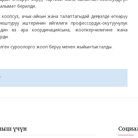
алымат берилди.
оопсуз, ачык-айкын жана талаптагыдай деңгээлде өткөрүү
юштуруу иштеринин ийгилиги профессордук-окутуучулук
рдин өз ара координациясына, жоопкерчилигине жана
рди.
ген суроолорго жооп берүү менен жыйынтыкталды.
ныш үчүн
Социа