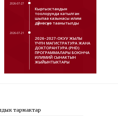
2026-07-27
Кыргызстандын
тоолорунда катылган
шыпаа казынасы илим
дүйнөсүнө таанытылды
2026-07-21
2026–2027-ОКУУ ЖЫЛЫ
ҮЧҮН МАГИСТРАТУРА ЖАНА
ДОКТОРАНТУРА (PHD)
ПРОГРАММАЛАРЫ БОЮНЧА
ИЛИМИЙ СЫНАКТЫН
ЖЫЙЫНТЫКТАРЫ
лдык тармактар