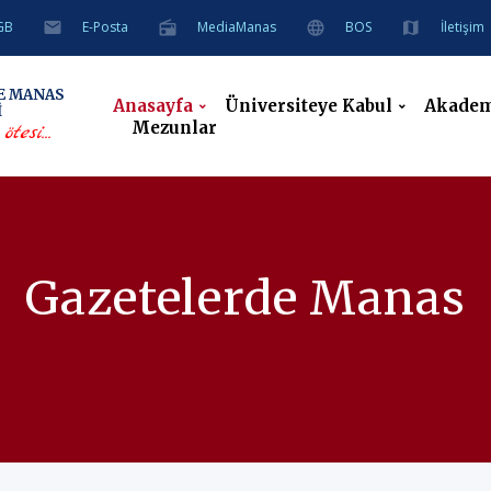
GB
E-Posta
MediaManas
BOS
İletişim
E
MANAS
Anasayfa
Üniversiteye Kabul
Akade
İ
Mezunlar
tesi...
Gazetelerde Manas