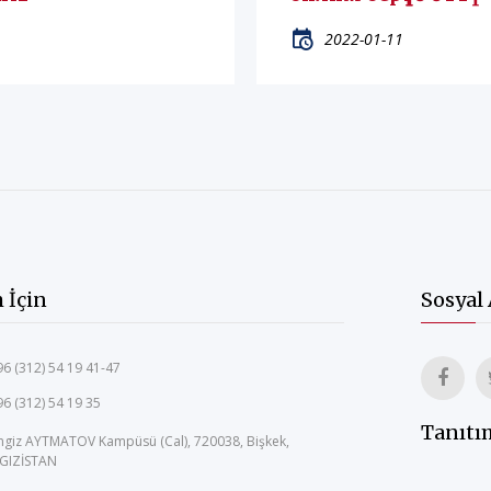
2022-01-11
m İçin
Sosyal
6 (312) 54 19 41-47
6 (312) 54 19 35
Tanıtı
ngiz AYTMATOV Kampüsü (Cal), 720038, Bişkek,
RGIZİSTAN