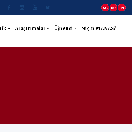
mik
Araştırmalar
Öğrenci
Niçin MANAS?