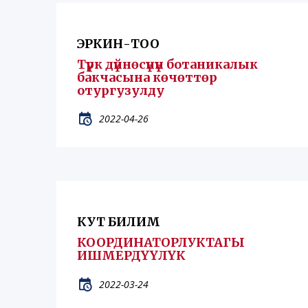
ЭРКИН-ТОО
Түрк дүйнөсүнүн ботаникалык
бакчасына көчөттөр
отургузулду
2022-04-26
КУТ БИЛИМ
КООРДИНАТОРЛУКТАГЫ
ИШМЕРДҮҮЛҮК
2022-03-24