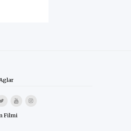
 Aglar
m Filmi