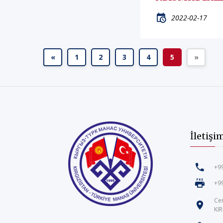
2022-02-17
«
1
2
3
4
5
»
İletişi
+99
+99
Ce
KI