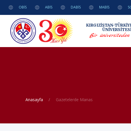
OBİS
ABİS
DABİS
MABİS
S
KIRGIZİSTAN-TÜRKİY
ÜNİVERSİTES
Bir üniversiteden ö
Anasayfa
Gazetelerde Manas