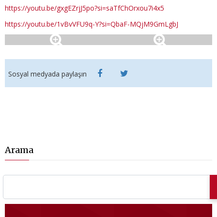
https://youtu.be/gxgEZrjJ5po?si=saTfChOrxou7i4x5
https://youtu.be/1vBvVFU9q-Y?si=QbaF-MQjM9GmLgbJ
Sosyal medyada paylaşın
Arama