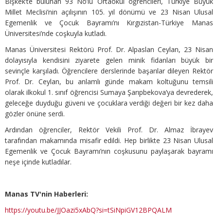
Bişkek’te bulunan 93 No’lu Ortaokul öğrencileri, Türkiye Büyük
Millet Meclisi’nin açılışının 105. yıl dönümü ve 23 Nisan Ulusal
Egemenlik ve Çocuk Bayramı’nı Kırgızistan-Türkiye Manas
Üniversitesi’nde coşkuyla kutladı.
Manas Üniversitesi Rektörü Prof. Dr. Alpaslan Ceylan, 23 Nisan
dolayısıyla kendisini ziyarete gelen minik fidanları büyük bir
sevinçle karşıladı. Öğrencilere derslerinde başarılar dileyen Rektör
Prof. Dr. Ceylan, bu anlamlı günde makam koltuğunu temsili
olarak ilkokul 1. sınıf öğrencisi Sumaya Şarıpbekova’ya devrederek,
geleceğe duyduğu güveni ve çocuklara verdiği değeri bir kez daha
gözler önüne serdi.
Ardından öğrenciler, Rektör Vekili Prof. Dr. Almaz İbrayev
tarafından makamında misafir edildi. Hep birlikte 23 Nisan Ulusal
Egemenlik ve Çocuk Bayramı’nın coşkusunu paylaşarak bayramı
neşe içinde kutladılar.
Manas TV'nin Haberleri:
https://youtu.be/JJOazi5xAbQ?si=tSiNpiGV12BPQALM