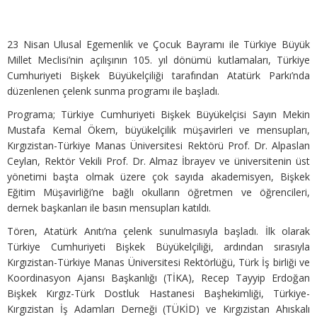
23 Nisan Ulusal Egemenlik ve Çocuk Bayramı ile Türkiye Büyük
Millet Meclisi’nin açılışının 105. yıl dönümü kutlamaları, Türkiye
Cumhuriyeti Bişkek Büyükelçiliği tarafından Atatürk Parkı’nda
düzenlenen çelenk sunma programı ile başladı.
Programa; Türkiye Cumhuriyeti Bişkek Büyükelçisi Sayın Mekin
Mustafa Kemal Ökem, büyükelçilik müşavirleri ve mensupları,
Kırgızistan-Türkiye Manas Üniversitesi Rektörü Prof. Dr. Alpaslan
Ceylan, Rektör Vekili Prof. Dr. Almaz İbrayev ve üniversitenin üst
yönetimi başta olmak üzere çok sayıda akademisyen, Bişkek
Eğitim Müşavirliği’ne bağlı okulların öğretmen ve öğrencileri,
dernek başkanları ile basın mensupları katıldı.
Tören, Atatürk Anıtı’na çelenk sunulmasıyla başladı. İlk olarak
Türkiye Cumhuriyeti Bişkek Büyükelçiliği, ardından sırasıyla
Kırgızistan-Türkiye Manas Üniversitesi Rektörlüğü, Türk İş birliği ve
Koordinasyon Ajansı Başkanlığı (TİKA), Recep Tayyip Erdoğan
Bişkek Kırgız-Türk Dostluk Hastanesi Başhekimliği, Türkiye-
Kırgızistan İş Adamları Derneği (TÜKİD) ve Kırgızistan Ahıskalı