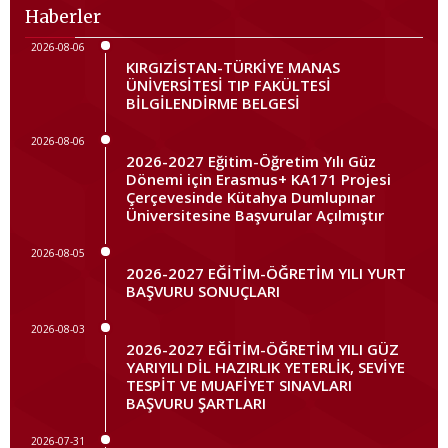
Haberler
2026-08-06
KIRGIZİSTAN-TÜRKİYE MANAS
ÜNİVERSİTESİ TIP FAKÜLTESİ
BİLGİLENDİRME BELGESİ
2026-08-06
2026-2027 Eğitim-Öğretim Yılı Güz
Dönemi için Erasmus+ KA171 Projesi
Çerçevesinde Kütahya Dumlupınar
Üniversitesine Başvurular Açılmıştır
2026-08-05
2026-2027 EĞİTİM-ÖĞRETİM YILI YURT
BAŞVURU SONUÇLARI
2026-08-03
2026-2027 EĞİTİM-ÖĞRETİM YILI GÜZ
YARIYILI DİL HAZIRLIK YETERLİK, SEVİYE
TESPİT VE MUAFİYET SINAVLARI
BAŞVURU ŞARTLARI
2026-07-31