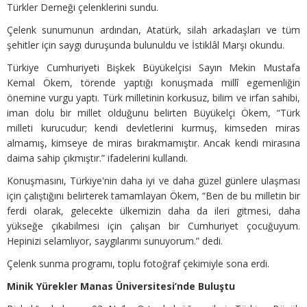
Türkler Derneği çelenklerini sundu.
Çelenk sunumunun ardından, Atatürk, silah arkadaşları ve tüm
şehitler için saygı duruşunda bulunuldu ve İstiklâl Marşı okundu.
Türkiye Cumhuriyeti Bişkek Büyükelçisi Sayın Mekin Mustafa
Kemal Ökem, törende yaptığı konuşmada millî egemenliğin
önemine vurgu yaptı. Türk milletinin korkusuz, bilim ve irfan sahibi,
iman dolu bir millet olduğunu belirten Büyükelçi Ökem, “Türk
milleti kurucudur; kendi devletlerini kurmuş, kimseden miras
almamış, kimseye de miras bırakmamıştır. Ancak kendi mirasına
daima sahip çıkmıştır.” ifadelerini kullandı.
Konuşmasını, Türkiye'nin daha iyi ve daha güzel günlere ulaşması
için çalıştığını belirterek tamamlayan Ökem, “Ben de bu milletin bir
ferdi olarak, gelecekte ülkemizin daha da ileri gitmesi, daha
yükseğe çıkabilmesi için çalışan bir Cumhuriyet çocuğuyum.
Hepinizi selamlıyor, saygılarımı sunuyorum.” dedi.
Çelenk sunma programı, toplu fotoğraf çekimiyle sona erdi.
Minik Yürekler Manas Üniversitesi’nde Buluştu