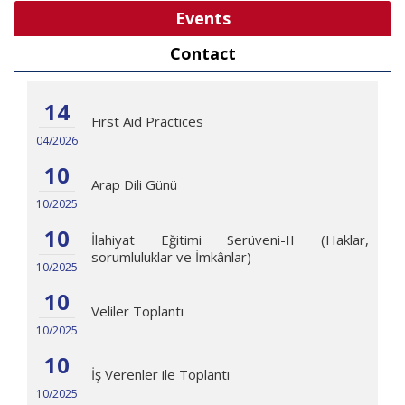
Events
Contact
14
First Aid Practices
04/2026
10
Arap Dili Günü
10/2025
10
İlahiyat Eğitimi Serüveni-II (Haklar,
sorumluluklar ve İmkânlar)
10/2025
10
Veliler Toplantı
10/2025
10
İş Verenler ile Toplantı
10/2025