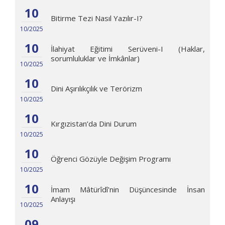
10
Bitirme Tezi Nasıl Yazılır-I?
10/2025
10
İlahiyat Eğitimi Serüveni-I (Haklar,
sorumluluklar ve İmkânlar)
10/2025
10
Dini Aşırılıkçılık ve Terörizm
10/2025
10
Kırgızistan’da Dini Durum
10/2025
10
Öğrenci Gözüyle Değişim Programı
10/2025
10
İmam Mâtürîdî'nin Düşüncesinde İnsan
Anlayışı
10/2025
09