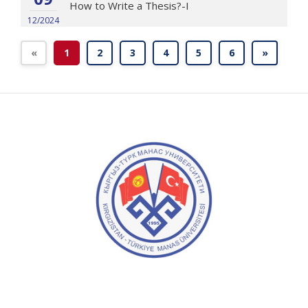
How to Write a Thesis?-I
12/2024
«
1
2
3
4
5
6
»