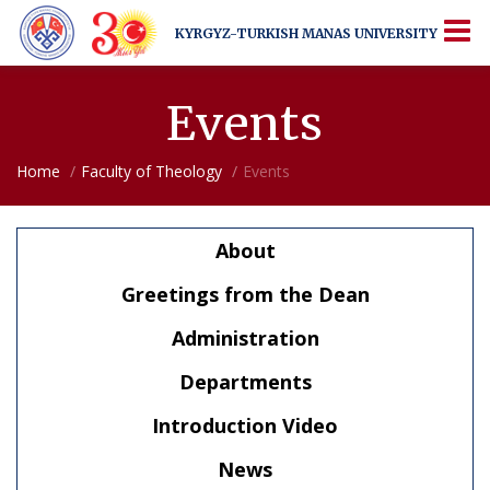
KYRGYZ-TURKISH
MANAS UNIVERSITY
KYRGYZ-TURKISH
MANAS UNIVERSITY
More Than Just a University
Events
Home
Faculty of Theology
Events
About
Greetings from the Dean
Administration
Departments
Introduction Video
News