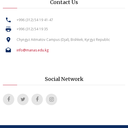
Contact Us
+996 (312) 54 19 41-47
+996 (312) 54 19 35
Chyngyz Aitmatov Campus (Djal), Bishkek, Kyrgyz Republic
info@manas.edu.kg
Social Network