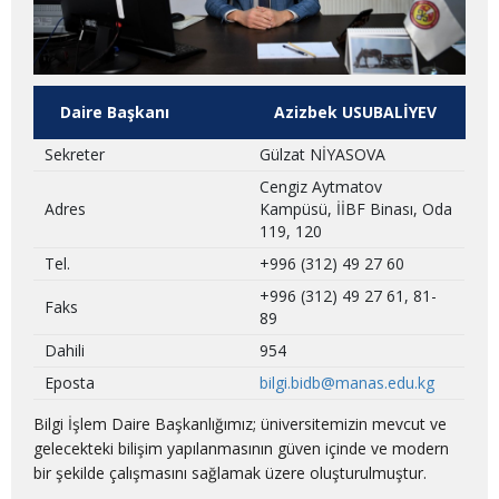
Daire Başkanı
Azizbek USUBALİYEV
Sekreter
Gülzat NİYASOVA
Cengiz Aytmatov
Adres
Kampüsü, İİBF Binası, Oda
119, 120
Tel.
+996 (312) 49 27 60
+996 (312) 49 27 61, 81-
Faks
89
Dahili
954
Eposta
bilgi.bidb@manas.edu.kg
Bilgi İşlem Daire Başkanlığımız; üniversitemizin mevcut ve
gelecekteki bilişim yapılanmasının güven içinde ve modern
bir şekilde çalışmasını sağlamak üzere oluşturulmuştur.