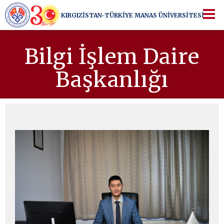
KIRGIZİSTAN-TÜRKİYE
MANAS ÜNİVERSİTESİ
KIRGIZİSTAN-TÜRKİYE
MANAS ÜNİVERSİTESİ
Bir üniversiteden ötesi...
Bilgi İşlem Daire
Başkanlığı