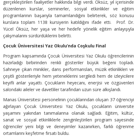
gerçekleştirilen faaliyetler hakkında bilgi verdi. Öksüz, yıl içerisinde
düzenlenen kurslar, seminerler, sosyal etkinlikler ve eğitim
programlarının başarıyla tamamlandığını belirterek, söz konusu
kurslara toplam 1138 kursiyerin katıldığını ifade etti. Prof. Dr.
Yücel Öksüz, her yaşa ve her hedefe yönelik eğitim anlayışıyla
çalışmalarını sürdürdüklerini belirtti.
Çocuk Üniversitesi Yaz Okulu’nda Coşkulu Final
Program kapsamında Çocuk Üniversitesi Yaz Okulu öğrencilerinin
hazırladığı birbirinden renkli gösteriler büyük beğeni topladı.
Sahneye çıkan minikler, dans performansları, müzik etkinlikleri ve
çeşitli gösterileriyle hem yeteneklerini sergiledi hem de izleyicilere
keyifli anlar yaşattı. Çocukların heyecanı, enerjisi ve özgüvenleri
salondaki aileler ve davetliler tarafından uzun süre alkışlandı.
Manas Üniversitesi personelinin çocuklarından oluşan 37 öğrenciyi
ağırlayan Çocuk Üniversitesi Yaz Okulu, çocukların üniversite
yaşamını yakından tanımalarına olanak sağladı. Eğitim, kültür,
sanat ve sosyal etkinliklerle zenginleştirilen program sayesinde
öğrenciler yeni bilgi ve deneyimler kazanırken, farklı öğrenme
ortamlarını keşfetme fırsatı buldu.