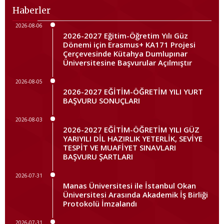
Haberler
2026-08-06
2026-2027 Eğitim-Öğretim Yılı Güz
Dönemi için Erasmus+ KA171 Projesi
Çerçevesinde Kütahya Dumlupınar
Üniversitesine Başvurular Açılmıştır
2026-08-05
2026-2027 EĞİTİM-ÖĞRETİM YILI YURT
BAŞVURU SONUÇLARI
2026-08-03
2026-2027 EĞİTİM-ÖĞRETİM YILI GÜZ
YARIYILI DİL HAZIRLIK YETERLİK, SEVİYE
TESPİT VE MUAFİYET SINAVLARI
BAŞVURU ŞARTLARI
2026-07-31
Manas Üniversitesi ile İstanbul Okan
Üniversitesi Arasında Akademik İş Birliği
Protokolü İmzalandı
2026-07-31