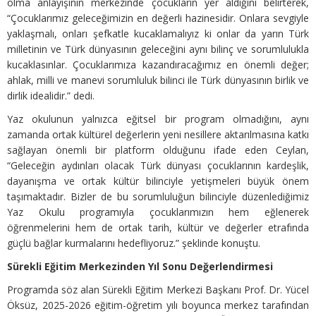
olma anlayışının merkezinde çocukların yer aldığını belirterek,
“Çocuklarımız geleceğimizin en değerli hazinesidir. Onlara sevgiyle
yaklaşmalı, onları şefkatle kucaklamalıyız ki onlar da yarın Türk
milletinin ve Türk dünyasının geleceğini aynı bilinç ve sorumlulukla
kucaklasınlar. Çocuklarımıza kazandıracağımız en önemli değer;
ahlak, milli ve manevi sorumluluk bilinci ile Türk dünyasının birlik ve
dirlik idealidir.” dedi.
Yaz okulunun yalnızca eğitsel bir program olmadığını, aynı
zamanda ortak kültürel değerlerin yeni nesillere aktarılmasına katkı
sağlayan önemli bir platform olduğunu ifade eden Ceylan,
“Geleceğin aydınları olacak Türk dünyası çocuklarının kardeşlik,
dayanışma ve ortak kültür bilinciyle yetişmeleri büyük önem
taşımaktadır. Bizler de bu sorumluluğun bilinciyle düzenlediğimiz
Yaz Okulu programıyla çocuklarımızın hem eğlenerek
öğrenmelerini hem de ortak tarih, kültür ve değerler etrafında
güçlü bağlar kurmalarını hedefliyoruz.” şeklinde konuştu.
Sürekli Eğitim Merkezinden Yıl Sonu Değerlendirmesi
Programda söz alan Sürekli Eğitim Merkezi Başkanı Prof. Dr. Yücel
Öksüz, 2025-2026 eğitim-öğretim yılı boyunca merkez tarafından