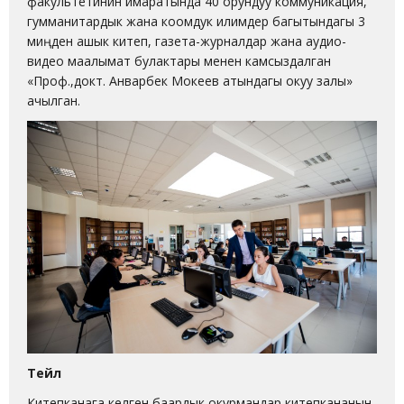
факультетинин имаратында 40 орундуу коммуникация,
гумманитардык жана коомдук илимдер багытындагы 3
миңден ашык китеп, газета-журналдар жана аудио-
видео маалымат булактары менен камсыздалган
«Проф.,докт. Анварбек Мокеев атындагы окуу залы»
ачылган.
Тейлөө
Китепканага келген баардык окурмандар китепкананын