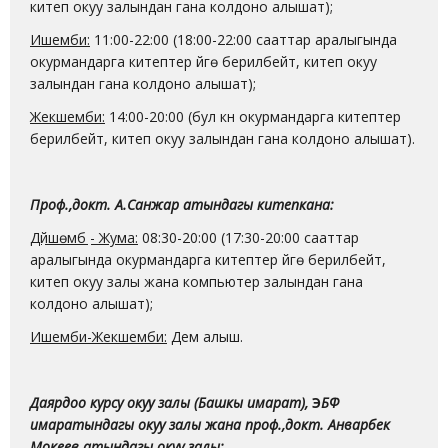
китеп окуу залындан гана колдоно алышат);
Ишемби:
11:00-22:00 (18:00-22:00 сааттар аралыгында
окурмандарга китептер үйгө берилбейт, китеп окуу
залындан гана колдоно алышат);
Жекшемби:
14:00-20:00 (бул күнү окурмандарга китептер
берилбейт, китеп окуу залындан гана колдоно алышат).
Проф.,докт. А.Санжар атындагы китепкана:
Дүйшөмбү - Жума:
08:30-20:00 (17:30-20:00 сааттар
аралыгында окурмандарга китептер үйгө берилбейт,
китеп окуу залы жана компьютер залындан гана
колдоно алышат);
Ишемби-Жекшемби:
Дем алыш.
Даярдоо курсу окуу залы (Башкы имарат),
Э
БФ
имаратындагы окуу залы жана проф.,докт. Анварбек
Мокеев атындагы окуу залы: