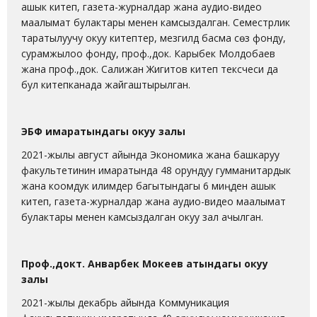
ашык китеп, газета-журналдар жана аудио-видео
маалымат булактары менен камсыздалган. Семестрлик
таратылуучу окуу китептер, мезгилдүү басма сөз фонду,
сурамжылоо фонду, проф.,док. Карыбек Молдобаев
жана проф.,док. Салижан Жигитов китеп тексчеси да
бул китепканада жайгаштырылган.
ЭБФ имаратындагы окуу залы
2021-жылы август айында Экономика жана башкаруу
факультетинин имаратында 48 орундуу гумманитардык
жана коомдук илимдер багытындагы 6 миңден ашык
китеп, газета-журналдар жана аудио-видео маалымат
булактары менен камсыздалган окуу зал ачылган.
Проф.,докт. Анварбек Мокеев атындагы окуу
залы
2021-жылы декабрь айында Коммуникация