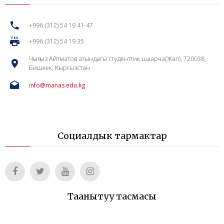
+996 (312) 54 19 41-47
+996 (312) 54 19 35
Чыңгыз Айтматов атындагы студенттик шаарча(Жал), 720038,
Бишкек, Кыргызстан
info@manas.edu.kg
Социалдык тармактар
Таанытуу тасмасы