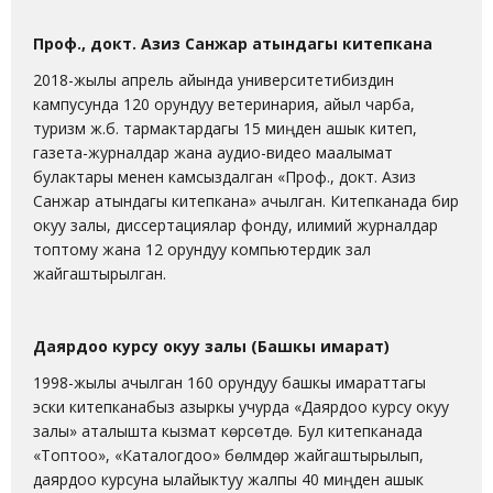
Проф., докт. Азиз Санжар атындагы китепкана
2018-жылы апрель айында университетибиздин
кампусунда 120 орундуу ветеринария, айыл чарба,
туризм ж.б. тармактардагы 15 миңден ашык китеп,
газета-журналдар жана аудио-видео маалымат
булактары менен камсыздалган «Проф., докт. Азиз
Санжар атындагы китепкана» ачылган. Китепканада бир
окуу залы, диссертациялар фонду, илимий журналдар
топтому жана 12 орундуу компьютердик зал
жайгаштырылган.
Даярдоо курсу окуу залы (Башкы имарат)
1998-жылы ачылган 160 орундуу башкы имараттагы
эски китепканабыз азыркы учурда «Даярдоо курсу окуу
залы» аталышта кызмат көрсөтүүдө. Бул китепканада
«Топтоо», «Каталогдоо» бөлүмдөрү жайгаштырылып,
даярдоо курсуна ылайыктуу жалпы 40 миңден ашык