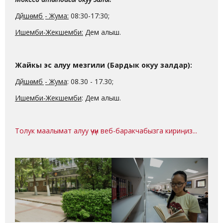
Дүйшөмбү - Жума:
08:30-17:30;
Ишемби-Жекшемби:
Дем алыш.
Жайкы эс алуу мезгили (Бардык окуу залдар):
Дүйшөмбү - Жума
: 08.30 - 17.30;
Ишемби-Жекшемби
: Дем алыш.
Толук маалымат алуу үчүн веб-баракчабызга кириңиз...