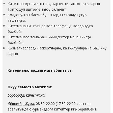
Китепканада тынчтыкты, тартипти сактоо өтө зарыл.
Топтошуп иштөөгө тыюу салынат.
Колдонулган басма булактарды столдун үстүнө
таштаңыз.
Китепкананын ичинде кол телефонун колдонууга
болбойт
Китепканага тамак-аш, ичимдиктер менен кирүүгө
болбойт.
Кызматкерлердин эскертүүлөрүнө, кайрылууларына баш ийүү
зарыл.
Китепканалардын иштөө убактысы
Окуу семестр мезгили:
Борбордук китепкана:
Дүйшөмбү - Жума:
08:30-22:00 (17:30-22:00 сааттар
аралыгында окурмандарга китептер үйгө берилбейт,