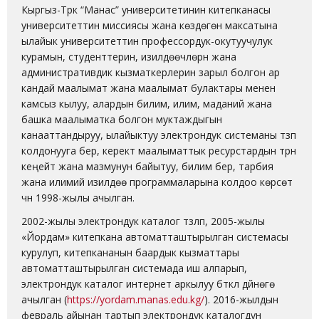
Кыргыз-Түрк “Манас” университетинин китепканасы
университеттин миссиясы жана көздөгөн максатына
ылайык университеттин профессордук-окутуучулук
курамын, студенттерин, изилдөөчүлөрүн жана
административдик кызматкерлерин зарыл болгон ар
кандай маалымат жана маалымат булактары менен
камсыз кылуу, алардын билим, илим, маданий жана
башка маалыматка болгон муктаждыгын
канааттандыруу, ылайыктуу электрондук системаны түзүп
колдонууга берүү, керектүү маалыматтык ресурстардын түрүн
кеңейтүү жана мазмунун байытуу, билим берүү, тарбия
жана илимий изилдөө программаларына колдоо көрсөтүү
үчүн 1998-жылы ачылган.
2002-жылы электрондук каталог түзүлүп, 2005-жылы
«Йордам» китепкана автоматташтырылган системасы
курулуп, китепкананын баардык кызматтары
автоматташтырылган системада иш алпарып,
электрондук каталог интернет аркылуу бүткүл дүйнөгө
ачылган (
https://yordam.manas.edu.kg/
). 2016-жылдын
февраль айынан тартып электрондук каталогдун