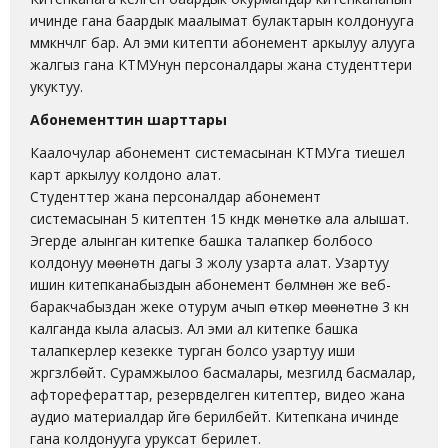
ичинде гана баардык маалымат булактарын колдонууга
мүмкүнчүлүгү бар. Ал эми китепти абонемент аркылуу алууга
жалгыз гана КТМУнун персоналдары жана студенттери
укуктуу.
Абонементтин шарттары
Каалочулар абонемент системасынан КТМУга тиешелүү
карт аркылуу колдоно алат.
Студенттер жана персоналдар абонемент
системасынан 5 китептен 15 күндүк мөнөткө ала алышат.
Эгерде алынган китепке башка талапкер болбосо
колдонуу мөөнөтүн дагы 3 жолу узарта алат. Узартуу
ишин китепканабыздын абонемент бөлүмүнөн же веб-
баракчабыздан жеке отурум ачып өткөрүү мөөнөтүнө 3 күн
калганда кыла аласыз. Ал эми ал китепке башка
талапкерлер кезекке турган болсо узартуу иши
жүргүзүлбөйт. Сурамжылоо басмалары, мезгилдүү басмалар,
афторефераттар, резервделген китептер, видео жана
аудио материалдар үйгө берилбейт. Китепкана ичинде
гана колдонууга уруксат берилет.