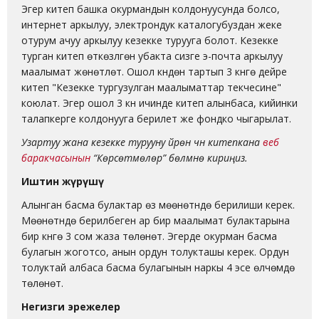
Эгер китеп башка окурмандын колдонуусунда болсо,
интернет аркылуу, электрондук каталогубуздан жеке
отурум ачуу аркылуу кезекке турууга болот. Кезекке
турган китеп өткөзүлгөн убакта сизге э-почта аркылуу
маалымат жөнөтүлөт. Ошол күндөн тартып 3 күнгө дейре
китеп "Кезекке тургузулган маалыматтар текчесине"
коюлат. Эгер ошол 3 күн ичинде китеп алынбаса, кийинки
талапкерге колдонууга берилет же фондко чыгарылат.
Узартуу жана кезекке турууну үйрөнүү үчүн
китепкана
веб
баракчасынын
“Көрсөтмөлөр” бөлүмүнө кириңиз.
Иштин жүрүшү
Алынган басма булактар өз мөөнөтүндө берилиши керек.
Мөөнөтүндө берилбеген ар бир маалымат булактарына
бир күнгө 3 сом жаза төлөнөт. Эгерде окурман басма
булагын жоготсо, анын ордун толукташы керек. Ордун
толуктай албаса басма булагынын наркы 4 эсе өлчөмдө
төлөнөт.
Негизги эрежелер