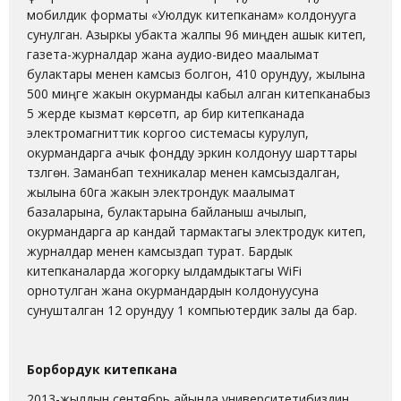
мобилдик форматы «Уюлдук китепканам» колдонууга
сунулган. Азыркы убакта жалпы 96 миңден ашык китеп,
газета-журналдар жана аудио-видео маалымат
булактары менен камсыз болгон, 410 орундуу, жылына
500 миңге жакын окурманды кабыл алган китепканабыз
5 жерде кызмат көрсөтүп, ар бир китепканада
электромагниттик коргоо системасы курулуп,
окурмандарга ачык фондду эркин колдонуу шарттары
түзүлгөн. Заманбап техникалар менен камсыздалган,
жылына 60га жакын электрондук маалымат
базаларына, булактарына байланыш ачылып,
окурмандарга ар кандай тармактагы электродук китеп,
журналдар менен камсыздап турат. Бардык
китепканаларда жогорку ылдамдыктагы WiFi
орнотулган жана окурмандардын колдонуусуна
сунушталган 12 орундуу 1 компьютердик залы да бар.
Борбордук китепкана
2013-жылдын сентябрь айында университетибиздин