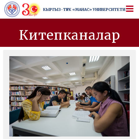
КЫРГЫЗ-ТҮРК
«МАНАС» УНИВЕРСИТЕТИ
КЫРГЫЗ-ТҮРК
«МАНАС» УНИВЕРСИТЕТИ
Университеттен да артык
Китепканалар