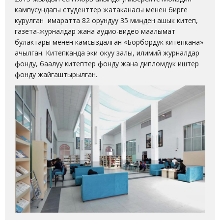
кампусундагы студенттер жатаканасы менен бирге
курулган имаратта 82 орундуу 35 миңден ашык китеп,
газета-журналдар жана аудио-видео маалымат
булактары менен камсыздалган «Борбордук китепкана»
ачылган. Китепканда эки окуу залы, илимий журналдар
фонду, баалуу китептер фонду жана дипломдук иштер
фонду жайгаштырылган.